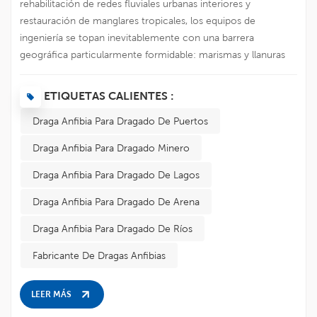
rehabilitación de redes fluviales urbanas interiores y
restauración de manglares tropicales, los equipos de
Italiano
ingeniería se topan inevitablemente con una barrera
geográfica particularmente formidable: marismas y llanuras
Polski
intermareales poco profundas con una capacidad de carga
extremadamente baja. En estas zonas de transición entre
ETIQUETAS CALIENTES :
tierra y agua, las dragas convencionales de gran tamaño,
Draga Anfibia Para Dragado De Puertos
caracterizadas por su gran calado, a menudo no pueden
acceder debido al riesgo de encallar; por el contrario, las
Draga Anfibia Para Dragado Minero
excavadoras de orugas tradicionales de alta resistencia, al
intentar entrar, se atascan rápidamente en el lodo blando o
Draga Anfibia Para Dragado De Lagos
incluso corren el riesgo de volcar. Para superar este
Draga Anfibia Para Dragado De Arena
persistente punto ciego operativo que ha afectado durante
mucho tiempo a la...
Draga Anfibia Para Dragado De Ríos
Fabricante De Dragas Anfibias
LEER MÁS