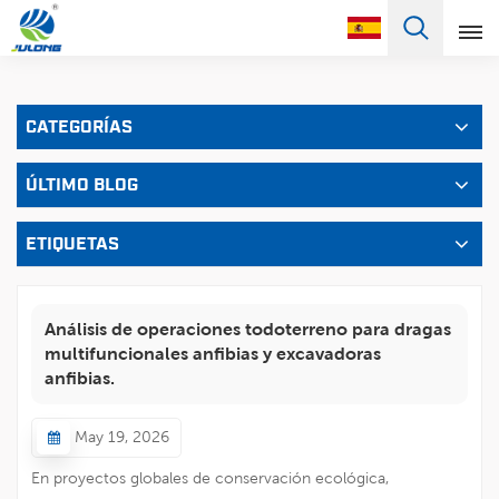
Español
CATEGORÍAS
English
ÚLTIMO BLOG
Français
Pусский
ETIQUETAS
Español
Análisis de operaciones todoterreno para dragas
Português
multifuncionales anfibias y excavadoras
anfibias.
Türkçe
May 19, 2026
العربية
En proyectos globales de conservación ecológica,
Deutsch